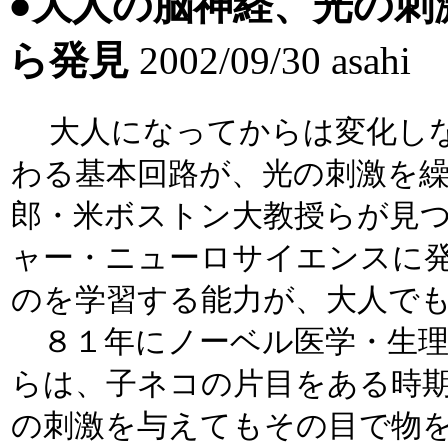
●
大人の脳神経、光の刺
ら発見
2002/09/30 asahi
大人になってからは変化し
わる基本回路が、光の刺激を
郎・米ボストン大教授らが見
ャー・ニューロサイエンスに
のを学習する能力が、大人で
８１年にノーベル医学・生理
らは、子ネコの片目をある時
の刺激を与えてもその目で物