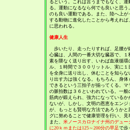
るという。これは言うまでもなく、運
る。運動になるなら何でも良いと思う
のも良い運動である。また、陸へ上が
する動物に進化したことから考えれば
に思われる。
健康人生
歩いたり、走ったりすれば、足腰が
心臓は、人間の一番大切な臓器で、１
素を隈なく送り出す、いわば血液循環
ル、１時間で３００リットル、実に１
を全身に送り出し、休むことを知らな
り出す力は強くなる。もちろん、身体
できるという三拍子が揃ってくる。マ
の脈拍数は３６といわれている。一般
筋肉が鍛えられ、強力になっているか
ないが、しかし、文明の恩恵を
エンジ
が、もっとも賢明な方法であろうかと
グに努めることで健康管理を行い、見
また、
米ノースカロナイナ州のデューク大学
に20ｋｍまたは125～200分の早足
で歩