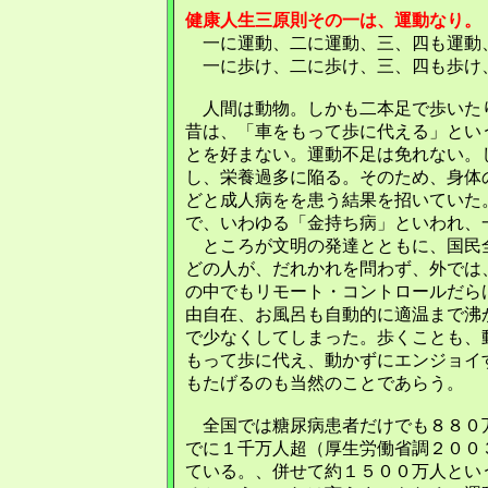
健康人生三原則その一は、運動なり。
一に運動、二に運動、三、四も運動
一に歩け、二に歩け、三、四も歩け
人間は動物。しかも二本足で歩いた
昔は、「車をもって歩に代える」とい
とを好まない。運動不足は免れない。
し、栄養過多に陥る。そのため、身体
どと成人病をを患う結果を招いていた
で、いわゆる「金持ち病」といわれ、
ところが文明の発達とともに、国民
どの人が、だれかれを問わず、外では
の中でもリモート・コントロールだら
由自在、お風呂も自動的に適温まで沸
で少なくしてしまった。歩くことも、
もって歩に代え、動かずにエンジョイ
もたげるのも当然のことであらう。
全国では糖尿病患者だけでも８８０
でに１千万人超（厚生労働省調２００
ている。、併せて約１５００万人とい