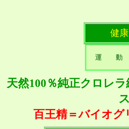
健康 クロレラ 糖尿 高血
健康
運 動
天然100％純正クロレ
百王精＝バイオグ